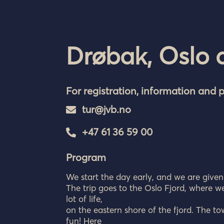
Drøbak, Oslo 
For registration, information and p
tur@jvb.no

+47 61 36 59 00

Program
We start the day early, and we are given
The trip goes to the Oslo Fjord, where we
lot of life,
on the eastern shore of the fjord. The
fun! Here