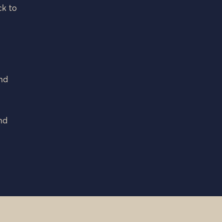
ck to
and
nd