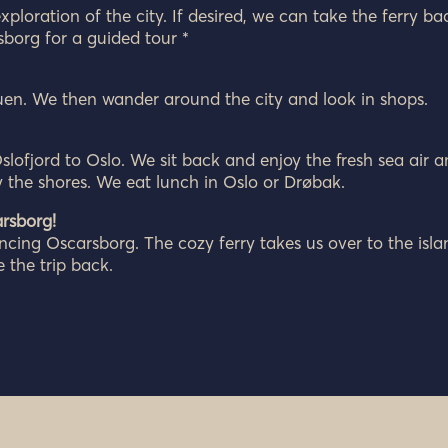
ploration of the city. If desired, we can take the ferry ba
borg for a guided tour *
tuen. We then wander around the city and look in shops.
slofjord to Oslo. We sit back and enjoy the fresh sea air 
by the shores. We eat lunch in Oslo or Drøbak.
rsborg!
encing Oscarsborg. The cozy ferry takes us over to the isla
 the trip back.