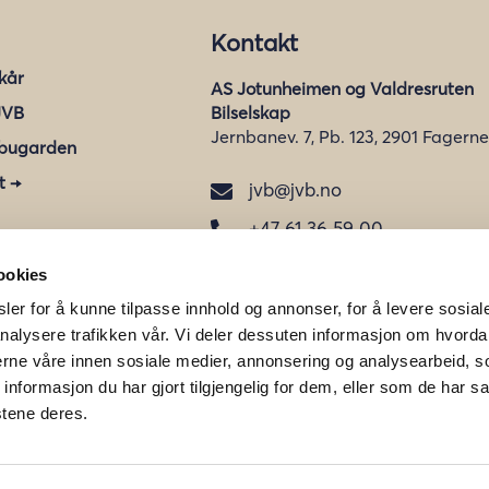
Kontakt
lkår
AS Jotunheimen og Valdresruten
JVB
Bilselskap
Jernbanev. 7, Pb. 123, 2901 Fagerne
bugarden
t →
jvb@jvb.no

+47 61 36 59 00

Orgnr:
945 968 915
ookies
ler for å kunne tilpasse innhold og annonser, for å levere sosial
nalysere trafikken vår. Vi deler dessuten informasjon om hvorda
nerne våre innen sosiale medier, annonsering og analysearbeid, 
formasjon du har gjort tilgjengelig for dem, eller som de har sa
stene deres.