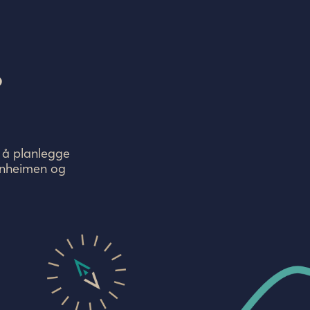
?
r å planlegge
tunheimen og