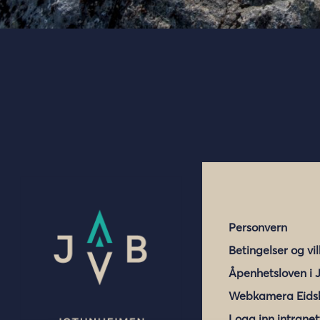
Personvern
Betingelser og vi
Åpenhetsloven i 
Webkamera Eids
Logg inn intranet