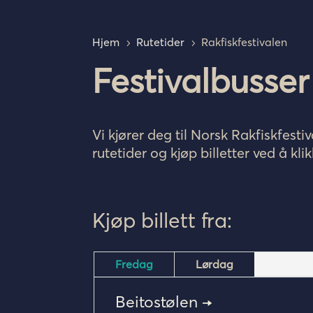
Hjem
Rutetider
Rakfiskfestivalen
5
5
Festivalbusser 
Vi kjører deg til Norsk Rakfiskfes
rutetider og kjøp billetter ved å kl
Kjøp billett fra:
Fredag
Lørdag
Beitostølen →