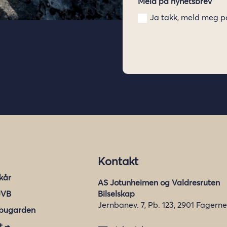
Meld på nyhetsbrev
Ja takk, meld meg p
Kontakt
lkår
AS Jotunheimen og Valdresruten
JVB
Bilselskap
Jernbanev. 7, Pb. 123, 2901 Fagerne
bugarden
t →