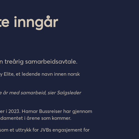
te inngår
n treå
rig samarbeidsavtale
.
 Elite, et ledende navn innen norsk
nye år med samarbeid
, sier Salgsleder
mber i 2023. Hamar Bussreiser har gjennom
 fundamentet i årene som kommer.
som et uttrykk for JVBs engasjement for