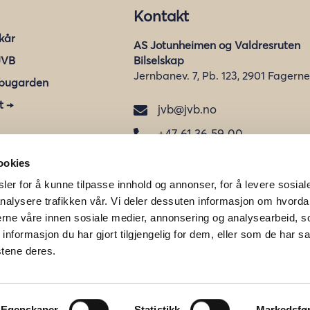
Kontakt
lkår
AS Jotunheimen og Valdresruten
JVB
Bilselskap
Jernbanev. 7, Pb. 123, 2901 Fagerne
bugarden
t →
jvb@jvb.no

+47 61 36 59 00

Orgnr:
945 968 915
ookies
ler for å kunne tilpasse innhold og annonser, for å levere sosial
nalysere trafikken vår. Vi deler dessuten informasjon om hvorda
nerne våre innen sosiale medier, annonsering og analysearbeid, 
formasjon du har gjort tilgjengelig for dem, eller som de har sa
stene deres.
Egenskaper
Statistikk
Markedsfø