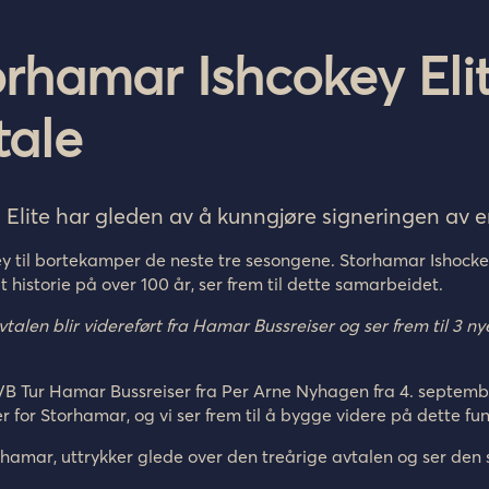
orhamar Ishcokey Eli
tale
 Elite
har
gleden
av å
kunngjøre
signeringen
av e
y til
bortekamper
de neste tre
sesongene
.
Storhamar Ishockey
 historie på over 100 år, ser frem til
dette samarbeidet.
vtalen blir videreført
fra
Hamar Bussreiser og ser frem til 3 
ok JVB Tur Hamar Bussreiser fra Per Arne Nyhagen fra 4. septe
er for Storhamar, og vi ser frem til å bygge videre på dette
amar, uttrykker glede over den treårige avtalen og ser den 