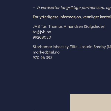
– Vi verdsetter langsiktige partnerskap, og
For ytterligere informasjon, vennligst konta
JVB Tur: Thomas Amundsen (Salgsleder)
ta@jvb.no
99208050
Storhamar Ishockey Elite: Jostein Smeby (
marked@sil.no
970 96 393