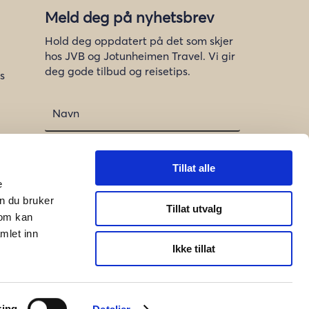
Meld deg på nyhetsbrev
Hold deg oppdatert på det som skjer
hos JVB og Jotunheimen Travel. Vi gir
deg gode tilbud og reisetips.
s
Tillat alle
e
n du bruker
Meld på
Tillat utvalg
som kan
mlet inn
Ikke tillat
Design og utvikling: Krible
ring