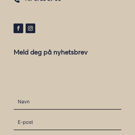
Orgnr:
945 968 915
Meld deg på nyhetsbrev
Hold deg oppdatert på det som skjer hos JVB
og Jotunheimen Travel. Vi gir deg gode tilbud
og reisetips.