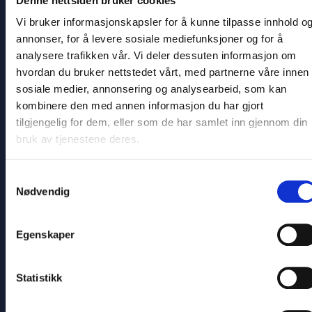
Denne nettsiden bruker cookies
Fagernes og på nattbussene fra Fagernes, men
på ettermiddagsbussene fra Fagernes er vi
Vi bruker informasjonskapsler for å kunne tilpasse innhold o
veldig fleksible på å bruke billettene på feil
annonser, for å levere sosiale mediefunksjoner og for å
avgangstidspunkt.
analysere trafikken vår. Vi deler dessuten informasjon om
Det er bedre å kjøpe returbillett fra Fagernes på
hvordan du bruker nettstedet vårt, med partnerne våre innen
ettermiddagen på den avgangen man tror man
skal være med enn ikke å kjøpe billett!
sosiale medier, annonsering og analysearbeid, som kan
kombinere den med annen informasjon du har gjort
tilgjengelig for dem, eller som de har samlet inn gjennom din
Vi prioriterer først de som har bestilt billett på
riktig avgang, deretter de som har bestilt billett
bruk av tjenestene deres.
på andre avgangstider, og til slutt fyller vi opp
med de som velger å kjøpe billett på bussen hvis
Samtykkevalg
vi har igjen ledige plasser.
Nødvendig
Egenskaper
NB! Billetter kan endres på “
Min side
” på Nor-
Way.no inntil en time før avgang. Husk derfor å
registrere deg som bruker hvis du ønsker denne
Statistikk
muligheten enklest mulig senere.
Husk også at du med Nor-Way-appen er det