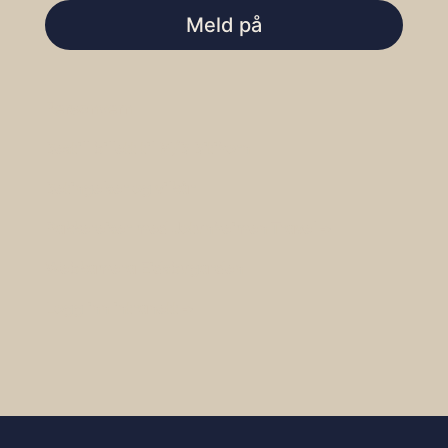
Meld på
Personvern
Bestill billett til M/B Bitihorn
Betingelser og vilkår
Pakkereiser med Jotunheimen Travel →
Webkamera Eidsbugarden
Logg inn intranett →