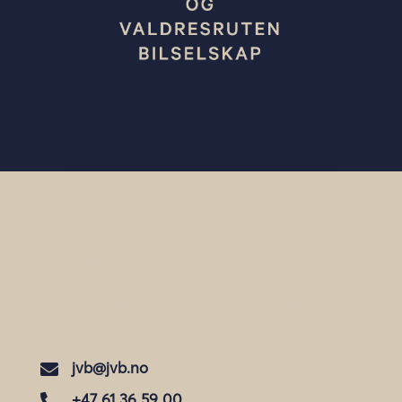
Kontakt
AS Jotunheimen og Valdresruten Bilselskap
Jernbanev. 7, Pb. 123, 2901 Fagernes
jvb@jvb.no

+47 61 36 59 00
