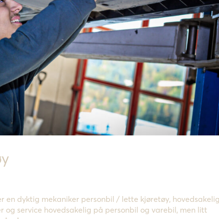
øy
er en dyktig mekaniker personbil / lette kjøretøy, hovedsakeli
og service hovedsakelig på personbil og varebil, men litt