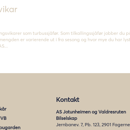
vikar
llingsvikarer som turbussjåfør. Som tilkallingssjåfør jobber du p
mengden er varierende ut i fra sesong og hvor mye du har lys
AS...
Kontakt
lkår
AS Jotunheimen og Valdresruten
JVB
Bilselskap
Jernbanev. 7, Pb. 123, 2901 Fagerne
bugarden