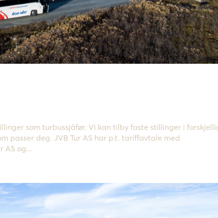
llinger som turbussjåfør. Vi kan tilby faste stillinger i forskjell
som passer deg. JVB Tur AS har p.t. tariffavtale med
r AS og...