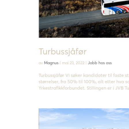
Turbussjåfør
av
Magnus
|
mai 23, 2022
|
Jobb hos oss
Turbussjåfør Vi søker kandidater til faste sti
størrelser, fra 50% til 100%, alt etter hva 
Yrkestrafikkforbundet. Stillingen er i JVB Tu