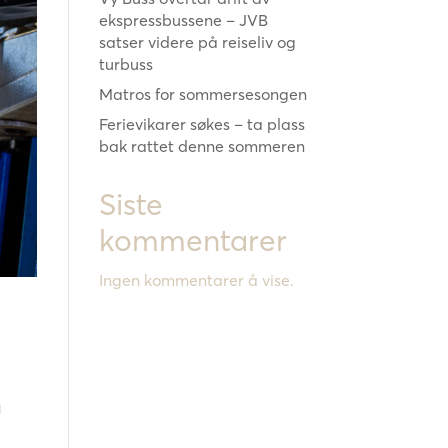
ekspressbussene – JVB
satser videre på reiseliv og
turbuss
Matros for sommersesongen
Ferievikarer søkes – ta plass
bak rattet denne sommeren
Siste
kommentarer
Ingen kommentarer å vise.
g