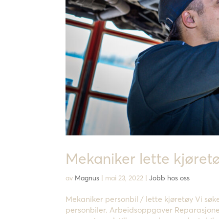
Mekaniker lette kjøret
av
Magnus
|
mai 23, 2022
|
Jobb hos oss
Mekaniker personbil / lette kjøretøy Vi søk
personbiler. Arbeidsoppgaver Reparasjoner 