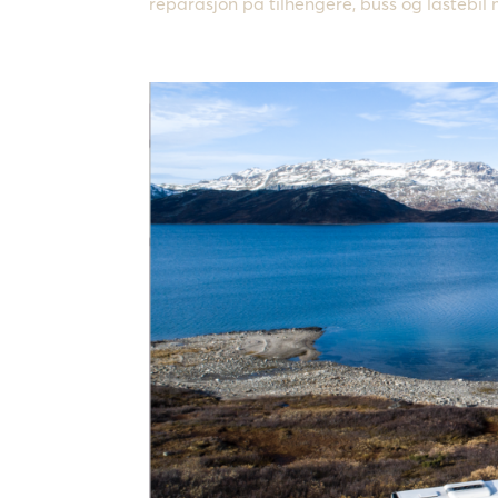
reparasjon på tilhengere, buss og lastebil