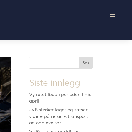
Søk
Siste innlegg
Vy rutetilbud i perioden 1.–6.
april
JVB styrker laget og satser
videre på reiseliv, transport
og opplevelser
Vy Buss overtar drift av