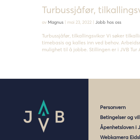
Turbussjåfør, tilkallings
av
Magnus
|
mai 23, 2022
|
Jobb hos oss
Turbussjåfør, tilkallingsvikar Vi søker tilka
timebasis og kalles inn ved behov. Arbeids
mulighet til å jobbe. Stillingen er i JVB Tur 
Personvern
Betingelser og vi
Åpenhetsloven i 
Webkamera Eids