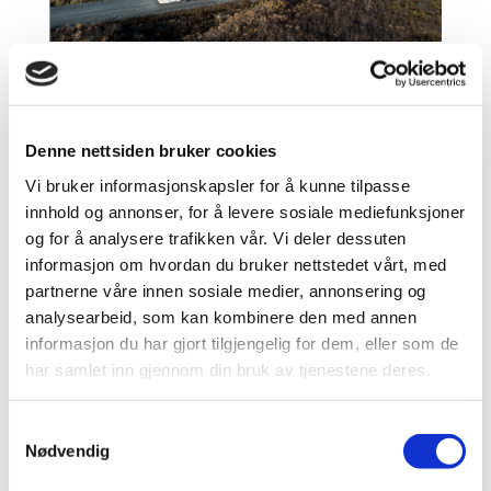
Turbussjåfør, tilkallingsvikar
av
Magnus
|
mai 23, 2022
|
Jobb hos oss
Denne nettsiden bruker cookies
Turbussjåfør, tilkallingsvikar Vi søker
tilkallingsvikarer som turbussjåfør. Som
Vi bruker informasjonskapsler for å kunne tilpasse
tilkallingssjåfør jobber du på timebasis og kalles
innhold og annonser, for å levere sosiale mediefunksjoner
inn ved behov. Arbeidsmengden er varierende ut
og for å analysere trafikken vår. Vi deler dessuten
i fra sesong og hvor mye du har lyst og mulighet
informasjon om hvordan du bruker nettstedet vårt, med
til å jobbe. Stillingen er i JVB Tur AS...
partnerne våre innen sosiale medier, annonsering og
analysearbeid, som kan kombinere den med annen
informasjon du har gjort tilgjengelig for dem, eller som de
Søk
har samlet inn gjennom din bruk av tjenestene deres.
Siste innlegg
Samtykkevalg
Nødvendig
Vy rutetilbud i perioden 1.–6. april