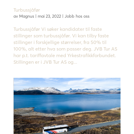
Turbussjåfør
av
Magnus
|
mai 23, 2022
|
Jobb hos oss
Turbussjåfør Vi søker kandidater til faste
stillinger som turbussjåfør. Vi kan tilby faste
stillinger i forskjellige størrelser, fra 50% til
100%, alt etter hva som passer deg. JVB Tur AS
har p.t. tariffavtale med Yrkestrafikkforbundet.
Stillingen er i JVB Tur AS og...