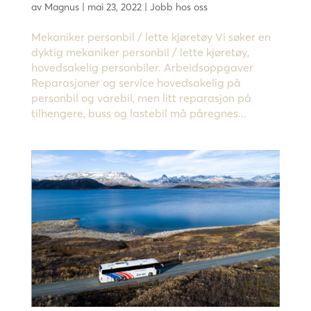
av
Magnus
|
mai 23, 2022
|
Jobb hos oss
Mekaniker personbil / lette kjøretøy Vi søker en
dyktig mekaniker personbil / lette kjøretøy,
hovedsakelig personbiler. Arbeidsoppgaver
Reparasjoner og service hovedsakelig på
personbil og varebil, men litt reparasjon på
tilhengere, buss og lastebil må påregnes...