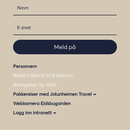
Meld på
Personvern
Bestill billett til M/B Bitihorn
Betingelser og vilkår
Pakkereiser med Jotunheimen Travel →
Webkamera Eidsbugarden
Logg inn intranett →