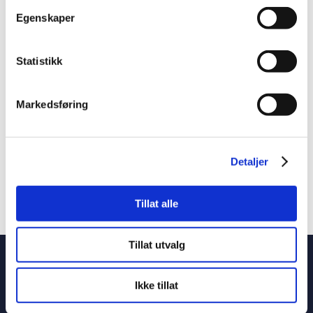
JVB styrker laget og satser videre på reiseliv,
Egenskaper
transport og opplevelser
Vy Buss overtar drift av ekspressbussene – JVB
satser videre på reiseliv og turbuss
Statistikk
Matros for sommersesongen
Ferievikarer søkes – ta plass bak rattet denne
Markedsføring
sommeren
Siste kommentarer
Detaljer
Ingen kommentarer å vise.
Tillat alle
Tillat utvalg
Ikke tillat