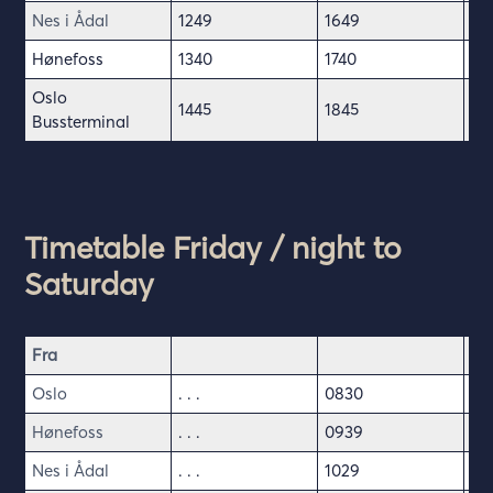
Nes i Ådal
1249
1649
20
Hønefoss
1340
1740
20
Oslo
1445
1845
22
Bussterminal
Timetable Friday / night to
Saturday
Fra
Oslo
. . .
0830
10
Hønefoss
. . .
0939
11
Nes i Ådal
. . .
1029
12