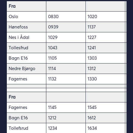
Fra
Oslo
0830
1020
13
Hønefoss
0939
1137
14
Nes i Ådal
1029
1227
15
Tollesfrud
1043
1241
15
Bagn E16
1105
1303
15
Nedre Bjørgo
1114
1312
15
Fagernes
1132
1330
16
Fra
Fagernes
1145
1545
19
Bagn E16
1212
1612
19
Tollefsrud
1234
1634
19