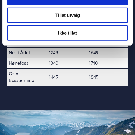
Fra
Tillat utvalg
Fagernes
1145
1545
17
Bagn E16
1212
1612
17
Ikke tillat
Tollefsrud
1234
1634
18
Nes i Ådal
1249
1649
18
Hønefoss
1340
1740
19
Oslo
1445
1845
20
Bussterminal