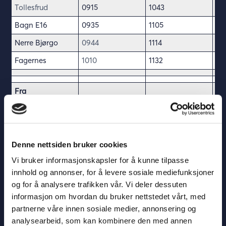
Tollesfrud
0915
1043
12
Bagn E16
0935
1105
13
Nerre Bjørgo
0944
1114
13
Fagernes
1010
1132
13
Fra
Fagernes
1145
1545
17
Bagn E16
1212
1612
17
Tollefsrud
1234
1634
18
Denne nettsiden bruker cookies
Vi bruker informasjonskapsler for å kunne tilpasse
Nes i Ådal
1249
1649
18
innhold og annonser, for å levere sosiale mediefunksjoner
Hønefoss
1340
1740
19
og for å analysere trafikken vår. Vi deler dessuten
informasjon om hvordan du bruker nettstedet vårt, med
Oslo
1445
1845
20
Bussterminal
partnerne våre innen sosiale medier, annonsering og
analysearbeid, som kan kombinere den med annen